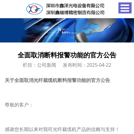
全面取消断料报警功能的官方公告
栏目：公司新闻
发布时间：2025-04-22
关于全面取消光纤裁缆机断料报警功能的官方公告‌
尊敬的客户：
感谢您长期以来对我司光纤裁缆机产品的信赖与支持！