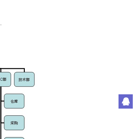
。
潘
刘
丁