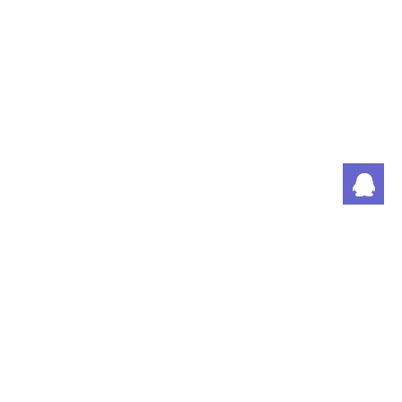
潘
刘
丁