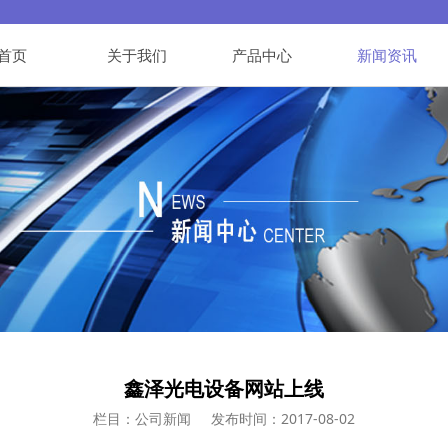
首页
关于我们
产品中心
新闻资讯
鑫泽光电设备网站上线
栏目：公司新闻
发布时间：2017-08-02