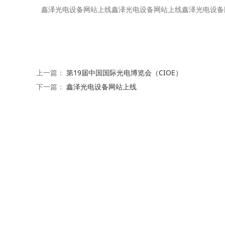
鑫泽光电设备网站上线鑫泽光电设备网站上线鑫泽光电设备
上一篇：
第19届中国国际光电博览会（CIOE）
下一篇：
鑫泽光电设备网站上线